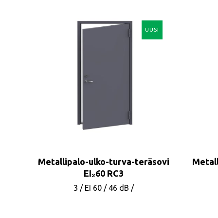
UUSI
Metallipalo-ulko-turva-teräsovi
Metall
EI₂60 RC3
3
/
EI 60
/
46 dB
/