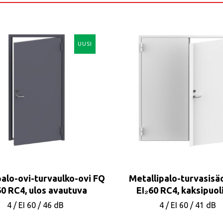
UUSI
palo-ovi-turvaulko-ovi FQ
Metallipalo-turvasisä
60 RC4, ulos avautuva
EI₂60 RC4, kaksipuol
4
/
EI 60
/
46 dB
4
/
EI 60
/
41 dB