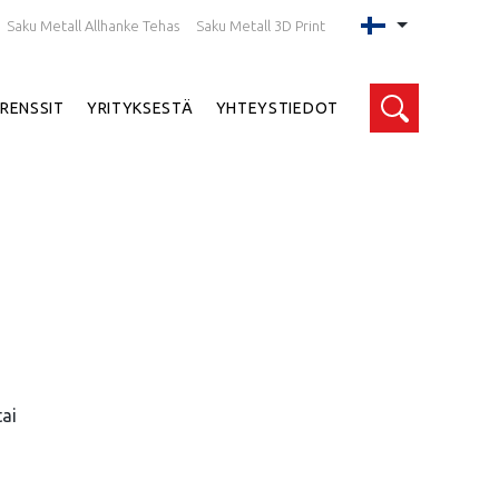
Saku Metall Allhanke Tehas
Saku Metall 3D Print
Haku
RENSSIT
YRITYKSESTÄ
YHTEYSTIEDOT
ai