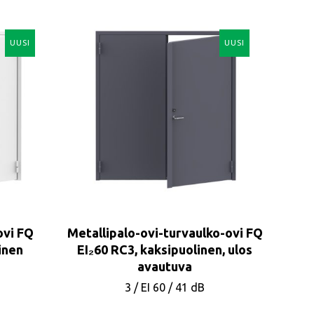
UUSI
UUSI
ovi FQ
Metallipalo-ovi-turvaulko-ovi FQ
inen
EI₂60 RC3, kaksipuolinen, ulos
avautuva
3
/
EI 60
/
41 dB