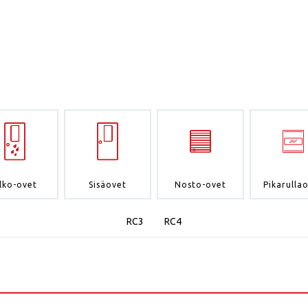
lko-ovet
Sisäovet
Nosto-ovet
Pikarulla
RC3
RC4