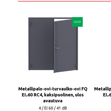
UUSI
Metallipalo-ovi-turvaulko-ovi FQ
Metalli
EI₂60 RC4, kaksipuolinen, ulos
EI₂
avautuva
4
/
EI 60
/
41 dB