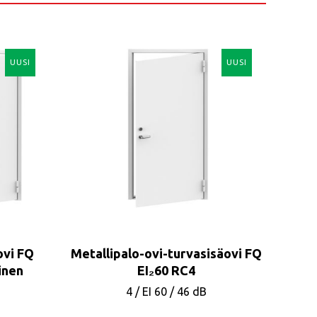
UUSI
UUSI
ovi FQ
Metallipalo-ovi-turvasisäovi FQ
inen
EI₂60 RC4
4
/
EI 60
/
46 dB