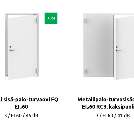
UUSI
i sisä-palo-turvaovi FQ
Metallipalo-turvasisä
EI₂60
EI₂60 RC3, kaksipuol
3
/
EI 60
/
46 dB
3
/
EI 60
/
41 dB