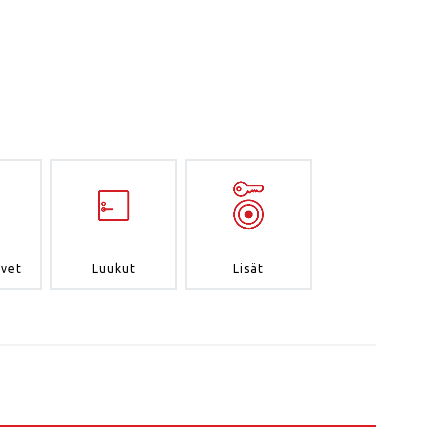
ovet
Luukut
Lisät