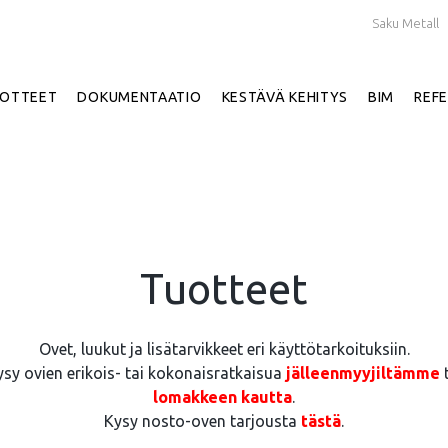
Saku Metall
OTTEET
DOKUMENTAATIO
KESTÄVÄ KEHITYS
BIM
REFE
Tuotteet
Ovet, luukut ja lisätarvikkeet eri käyttötarkoituksiin.
ysy ovien erikois- tai kokonaisratkaisua
jälleenmyyjiltämme
t
lomakkeen kautta
.
Kysy nosto-oven tarjousta
tästä
.