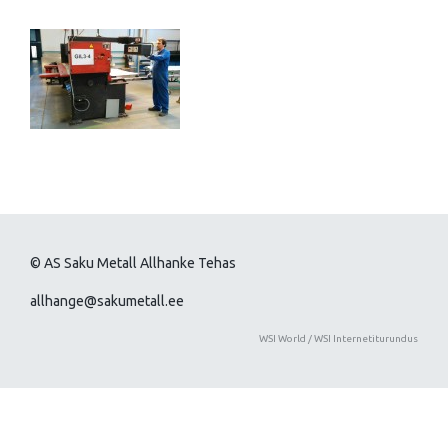
© AS Saku Metall Allhanke Tehas
allhange@sakumetall.ee
WSI World
/
WSI Internetiturundus