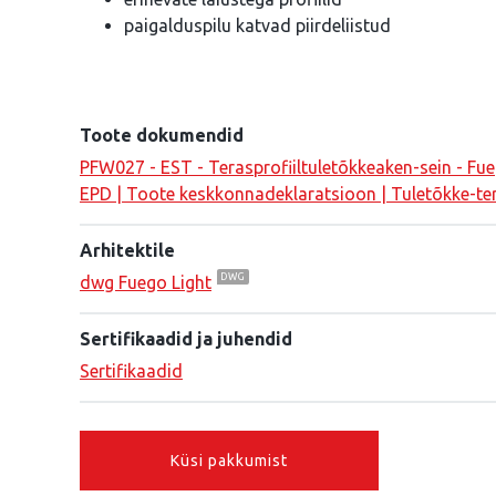
paigalduspilu katvad piirdeliistud
Toote dokumendid
PFW027 - EST - Terasprofiiltuletõkkeaken-sein - Fueg
EPD | Toote keskkonnadeklaratsioon | Tuletõkke-ter
Arhitektile
dwg Fuego Light
Sertifikaadid ja juhendid
Sertifikaadid
Küsi pakkumist