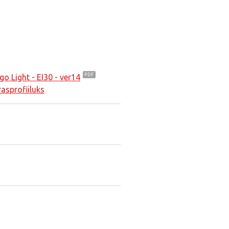
o Light - EI30 - ver14
asprofiiluks