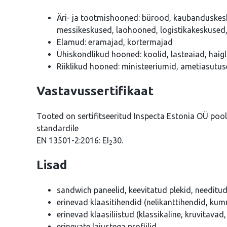
Äri- ja tootmishooned: bürood, kaubanduskesk
messikeskused, laohooned, logistikakeskuse
Elamud: eramajad, kortermajad
Ühiskondlikud hooned: koolid, lasteaiad, haig
Riiklikud hooned: ministeeriumid, ametiasutu
Vastavussertifikaat
Tooted on sertifitseeritud Inspecta Estonia OÜ poolt
standardile
EN 13501-2:2016: EI
30.
2
Lisad
sandwich paneelid, keevitatud plekid, needitud
erinevad klaasitihendid (nelikanttihendid, kum
erinevad klaasiliistud (klassikaline, kruvitavad
erinevate laiustega profiilid