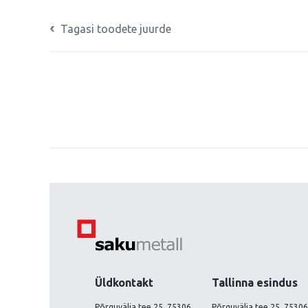
Tagasi toodete juurde
Üldkontakt
Tallinna esindus
Põrguvälja tee 25, 75306
Põrguvälja tee 25, 75306