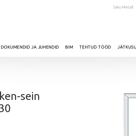
Saku Metall
DOKUMENDID JA JUHENDID
BIM
TEHTUD TÖÖD
JÄTKUSU
aken-sein
₂30