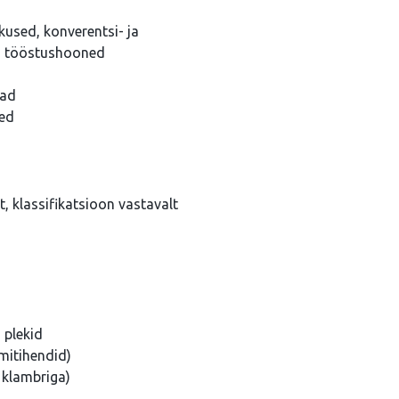
used, konverentsi- ja
d, tööstushooned
lad
sed
, klassifikatsioon vastavalt
 plekid
mitihendid)
, klambriga)