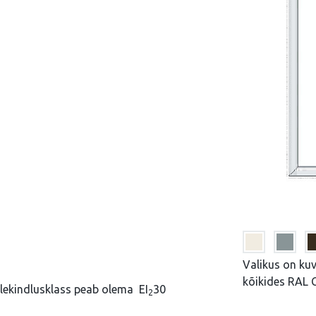
Valikus on kuv
kõikides RAL C
tulekindlusklass peab olema EI
30
2