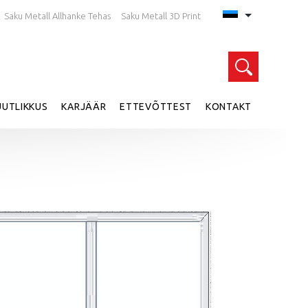
Saku Metall Allhanke Tehas
Saku Metall 3D Print
Otsi kodulehelt
UTLIKKUS
KARJÄÄR
ETTEVÕTTEST
KONTAKT