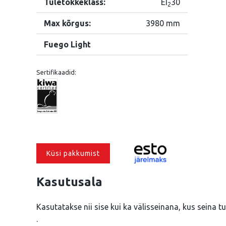
Tuletõkkeklass:
EI
30
2
Max kõrgus:
3980 mm
Fuego Light
Sertifikaadid:
Küsi pakkumist
Kasutusala
Kasutatakse nii sise kui ka välisseinana, kus seina 
.