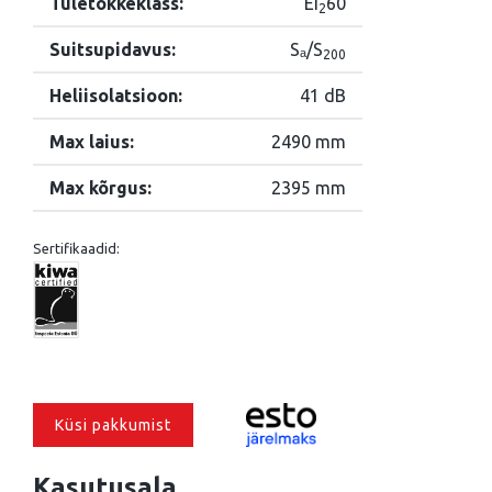
Tuletõkkeklass:
EI
60
2
Suitsupidavus:
Sₐ/S
200
Heliisolatsioon:
41 dB
Max laius:
2490 mm
Max kõrgus:
2395 mm
Sertifikaadid:
Küsi pakkumist
Kasutusala