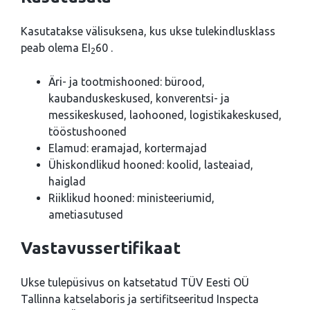
Kasutatakse välisuksena, kus ukse tulekindlusklass
peab olema EI
60 .
2
Äri- ja tootmishooned: bürood,
kaubanduskeskused, konverentsi- ja
messikeskused, laohooned, logistikakeskused,
tööstushooned
Elamud: eramajad, kortermajad
Ühiskondlikud hooned: koolid, lasteaiad,
haiglad
Riiklikud hooned: ministeeriumid,
ametiasutused
Vastavussertifikaat
Ukse tulepüsivus on katsetatud TÜV Eesti OÜ
Tallinna katselaboris ja sertifitseeritud Inspecta