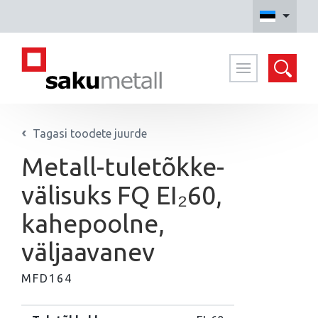
Otsi kodulehelt
Tagasi toodete juurde
Metall-tuletõkke-
välisuks FQ EI₂60,
kahepoolne,
väljaavanev
MFD164