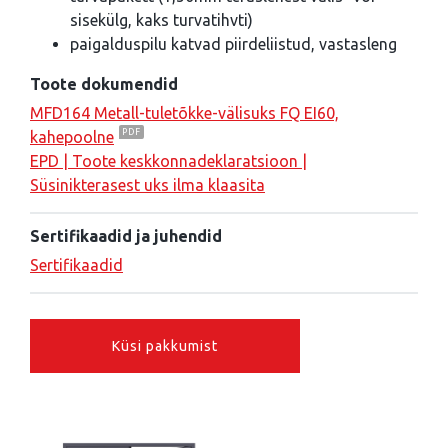
sisekülg, kaks turvatihvti)
paigalduspilu katvad piirdeliistud, vastasleng
Toote dokumendid
MFD164 Metall-tuletõkke-välisuks FQ EI60,
kahepoolne
EPD | Toote keskkonnadeklaratsioon |
Süsinikterasest uks ilma klaasita
Sertifikaadid ja juhendid
Sertifikaadid
Küsi pakkumist