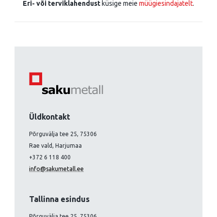
Eri- või terviklahendust
küsige meie
müügiesindajatelt
.
Üldkontakt
Põrguvälja tee 25, 75306
Rae vald, Harjumaa
+372 6 118 400
info@sakumetall.ee
Tallinna esindus
Põrguvälja tee 25, 75306