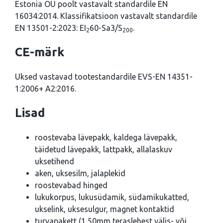
Estonia OÜ poolt vastavalt standardile EN
16034:2014. Klassifikatsioon vastavalt standardile
EN 13501-2:2023: EI
60-Sa3/S
.
2
200
CE-märk
Uksed vastavad tootestandardile EVS-EN 14351-
1:2006+ A2:2016.
Lisad
roostevaba lävepakk, kaldega lävepakk,
täidetud lävepakk, lattpakk, allalaskuv
uksetihend
aken, uksesilm, jalaplekid
roostevabad hinged
lukukorpus, lukusüdamik, südamikukatted,
ukselink, uksesulgur, magnet kontaktid
turvapakett (1,50mm teraslehest välis- või