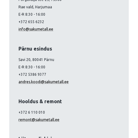
Rae vald, Harjumaa
E-R 8:30 - 16:00
+372 655 6232
info@sakumetall.ee
Pärnu esindus
Savi 20, 80041 Pärnu
E-R 8:30 - 16:00
+372 5386 9377
andres.koodi@sakumetall.ee
Hooldus & remont
+372 6 110 010
remont@sakumetall.ee